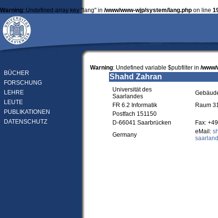
Warning
: Undefined array key "lang" in
/www/www-wjp/system/lang.php
on line
1
Warning
: Undefined variable $pubfilter in
/www/
BÜCHER
Shahd Zahran
FORSCHUNG
Universität des
LEHRE
Gebäude
Saarlandes
LEUTE
FR 6.2 Informatik
Raum 3
PUBLIKATIONEN
Postfach 151150
DATENSCHUTZ
D-66041 Saarbrücken
Fax: +49
eMail:
s
Germany
saarland