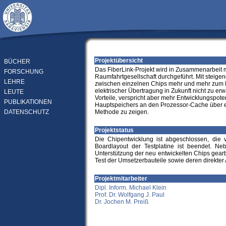
Projektübersicht
BÜCHER
Das FiberLink-Projekt wird in Zusammenarbeit mi
FORSCHUNG
Raumfahrtgesellschaft durchgeführt. Mit steig
LEHRE
zwischen einzelnen Chips mehr und mehr zum Bo
elektrischer Übertragung in Zukunft nicht zu e
LEUTE
Vorteile, verspricht aber mehr Entwicklungspote
PUBLIKATIONEN
Hauptspeichers an den Prozessor-Cache über ein
DATENSCHUTZ
Methode zu zeigen.
Projektstatus
Die Chipentwicklung ist abgeschlossen, die 
Boardlayout der Testplatine ist beendet. N
Unterstützung der neu entwickelten Chips gearbe
Test der Umsetzerbauteile sowie deren direkte
Projektmitarbeiter
Dipl. Inform. Michael Klein
Prof. Dr. Wolfgang J. Paul
Dr. Jochen M. Preiß