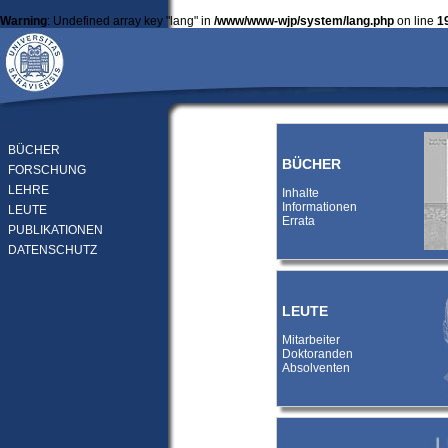
Warning
: Undefined array key "lang" in
/www/www-wjp/system/lang.php
on line
1
BÜCHER
BÜCHER
FORSCHUNG
LEHRE
Inhalte
Informationen
LEUTE
Errata
PUBLIKATIONEN
DATENSCHUTZ
LEUTE
Mitarbeiter
Doktoranden
Absolventen